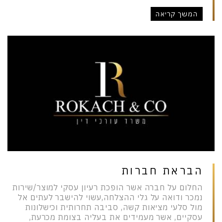
המשך קריאה
הבראת חברות
החלום על חברה אשר הופכת רעיון עסקי למוצר/שירות
נמכר ודואה על גלי ההצלחה,עשוי להישבר לעתים אל
מול סלעי מציאות קשה, סביבה תחרותית וכישלונות
עסקיים, אשר מעמידים את בעליה בצומת מכרעת,