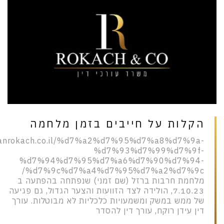
הקלות על חייבים בזמן מלחמה
idanrokach.co.il/%d7%a2%d7%95%d7%a8%d7%9a-
%d7%93%d7%99%d7%9f-
%d7%94%d7%95%d7%a6%d7%90%d7%94-
%d7%9c%d7%a4%d7%95%d7%a2%d7%9c/
מלחמת חרבות ברזל (שם זמני) שנפתחה בהפתעה ב
7.10.23, הולידה לצד הזוועות והצער הגדול, גם פגיעה
של ממש במשק ומשמעויות כלכליות לא מבוטלות. עורך
דין עידן רוקח, עורך דין להסדר