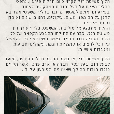
הליך פשיטת רגל הקרוי כיום חדלות פירעון, נתפס
כהליך מאיים על בעלי חובות המתקשים לעמוד
50000
בפירעונם, אולם למעשה מדובר בהליך משפטי אשר בא
להגן עליהם מפני נושים, עיקולים, לחצים שונים ואובדן
25000 ₪
נכסים אישיים.
יי
ההליך מתבצע אל מול בית המשפט, בליווי עורך דין
גם
פשיטת רגל, וכבר עם תחילתו תתבצע הקפאה של כל
נכ
הליכי הגביה כנגד החייב, כאשר נושיו לא יוכלו להפעיל
עם
עליו כל לחצים או סנקציות דוגמת עיקולים, תביעות
וה
ומגבלות אישיות.
הח
הליך פשיטת רגל, או בשמו הרשמי חדלות פירעון, מיועד
שי
לבעל חוב: בעל עסק, חברה או אדם פרטי, אשר תלויים
חש
כנגדו חובות בהיקף שאינו ניתן לפירעון על ידו.
מש
הס
המ