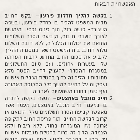
האפשרויות הבאות:
בקשה להליך חדלות פירעון
– יבקש החייב
מבית המשפט להכיר בו כחדל פירעון, ובשפה
השגורה- פושט רגל, תוך כינוס נכסיו ומימושם
לצורך השבת חובות, וקביעת הסדר תשלומים
התואם את יכולתו הכלכלית, ללא חובת תשלום
מלוא החוב. בית המשפט רשאי במסגרת ההליך
לקבוע את סכום החוב מחדש, לרבות הפחתה
שלו בעשרות אחוזים, ועם סיום התשלומים
במסגרת ההסדר- להעניק לחייב הפטר מלא
מחובותיו. הליך זה כרוך בהטלת מגבלות אישיות
ועסקיות על החייב למשך כלל התקופה האמורה
ואף טומן בחובו משמעויות לאחריה.
חייב מוגבל באמצעים
– הגשת בקשה להכרה
בו במעמד חייב מוגבל באמצעים, מעמד אשר
מאפשר קביעת הסדר תשלומים מקל, התואם או
קרוב לבקשת החייב, תוך פריסת החוב לתקופה
ארוכה מזו המוגדרת בחוק, ללא ריבית וללא
הצמדה. הליך זה כרוך בהטלת מגבלות אישיות
על החייב במטרה למנוע ממנו יצירת חובות