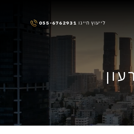
לייעוץ חייגו
055-6762931
עון