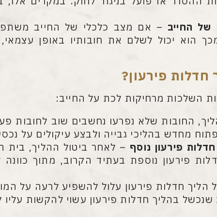
ות ההסדר או פועל בניגוד לחוק. במקרים אלו
 של החייב
– אם מצב כלכלי של החייב משתפר 
כך הוא יכול לשלם את חובותיו באופן עצמאי,
 חדלות פירעון
?
יות השלכות מרחיקות לכת על החייב:
יך, החובות שלא נפרעו נחשבים שוב לחובות פעיל
וח מחדש בהליכי גבייה ולבצע עיקולים על נכסי 
דלות פירעון נוסף
– לאחר ביטול ההליך, בית ה
ת פירעון נוספת בעתיד הקרוב, מתוך כוונה 
 הליך חדלות פירעון עלול להשפיע לרעה על המוני
ב שנכשל בהליך חדלות פירעון עשוי להקשות עליו 