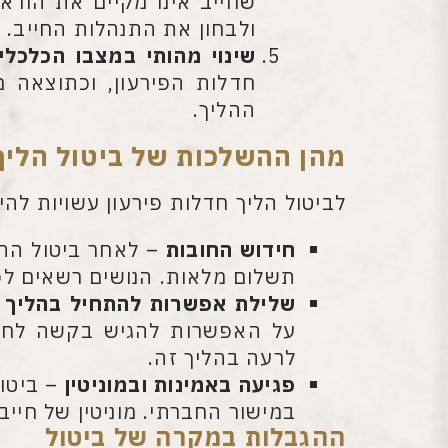
שחייב אינו מקיים את הורא
ולבחון את התנהלות החייב.
שינוי מהותי במצבו הכלכלי
חדלות הפירעון, וכתוצאה מ
ההליך.
מהן ההשלכות של ביטול הליך
לביטול הליך חדלות פירעון עשויות לה
חידוש החובות
– לאחר ביטול ההל
תשלום מלאות. הנושים רשאים לפת
שלילת אפשרות להתחיל בהליך ח
על האפשרות להגיש בקשה לחדלו
לרעה בהליך זה.
פגיעה באמינות ובמוניטין
– ביטול
במישור החברתי. מוניטין של חיי
ההגבלות במקרה של ביטול